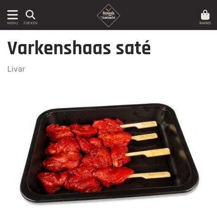
MAND
MENU
ZOEKEN
Varkenshaas saté
Livar