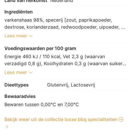
Land van herkomst
Nederland
Ingrediënten
varkenshaas 98%, specerij [zout, paprikapoeder, 
dextrose, korianderzaad, redwoodpoeder, uipoeder, 
SELDERIJzaad, cayennepeper, foelie, knoflookpoeder, 
Lees meer
piment]
Voedingswaarden per 100 gram
Energie 460 kJ / 110 kcal, Vet 2,3 g (waarvan 
verzadigd 0,8 g), Koolhydraten 0,3 g (waarvan suikers 
0,2 g), Vezels 0,2 g, Eiwitten 19,5 g, Zout 1,2 g.
Lees meer
Dieettypes
Glutenvrij, Lactosevrij
Bewaaradvies
Bewaren tussen 0,00°C en 7,00°C
Bekijk meer uit de collectie losse bbq specialiteiten