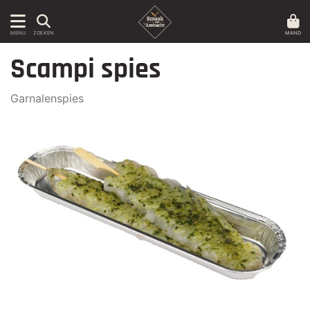
MAND
MENU
ZOEKEN
Scampi spies
Garnalenspies