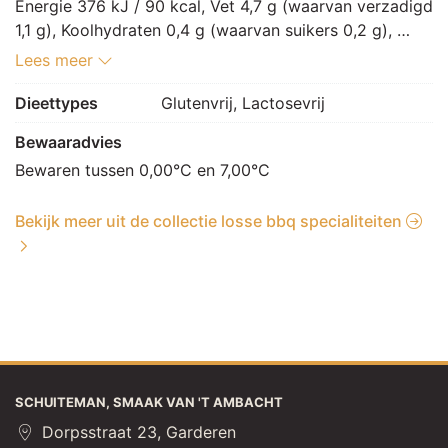
Energie 376 kJ / 90 kcal, Vet 4,7 g (waarvan verzadigd 
1,1 g), Koolhydraten 0,4 g (waarvan suikers 0,2 g), 
Vezels 0,1 g, Eiwitten 11,5 g, Zout 1,9 g.
Lees meer
Dieettypes
Glutenvrij, Lactosevrij
Bewaaradvies
Bewaren tussen 0,00°C en 7,00°C
Bekijk meer uit de collectie losse bbq specialiteiten
SCHUITEMAN, SMAAK VAN 'T AMBACHT
Dorpsstraat 23, Garderen