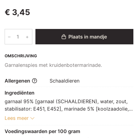
€ 3,45
–
+
Plaats in mandje
OMSCHRIJVING
Garnalenspies met kruidenbotermarinade.
Allergenen
Schaaldieren
Ingrediënten
garnaal 95% [garnaal (SCHAALDIEREN), water, zout, 
stabilisator: E451, E452], marinade 5% [koolzaadolie, 
zout, specerij, koolzaadvet, kruiden]
Lees meer
Voedingswaarden per 100 gram