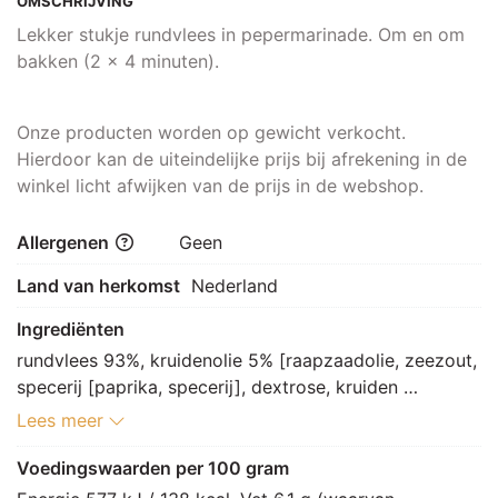
OMSCHRIJVING
Lekker stukje rundvlees in pepermarinade. Om en om
bakken (2 x 4 minuten).
Onze producten worden op gewicht verkocht.
Hierdoor kan de uiteindelijke prijs bij afrekening in de
winkel licht afwijken van de prijs in de webshop.
Allergenen
Geen
Land van herkomst
Nederland
Ingrediënten
rundvlees 93%, kruidenolie 5% [raapzaadolie, zeezout, 
specerij [paprika, specerij], dextrose, kruiden 
[peterselie, kruiden], raapzaadolie, aroma [mais, 
Lees meer
raapzaad], specerijextract, suiker, antioxidant: E307], 
kruiden [peper, zout, paprika, specerij, 
Voedingswaarden per 100 gram
smaakversterker: E621]