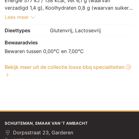
Energie 577 kJ / 138 kcal, Vet 6,1 g (waarvan 
verzadigd 1,4 g), Koolhydraten 0,8 g (waarvan suikers 
0,7 g), Vezels 0 g, Eiwitten 19,9 g, Zout 2,3 g.
Lees meer
Dieettypes
Glutenvrij, Lactosevrij
Bewaaradvies
Bewaren tussen 0,00°C en 7,00°C
Bekijk meer uit de collectie losse bbq specialiteiten
SCHUITEMAN, SMAAK VAN 'T AMBACHT
Dorpsstraat 23, Garderen