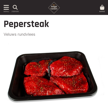
MAND
MENU
ZOEKEN
Pepersteak
Veluws rundvlees