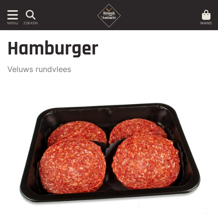
MAND
MENU
ZOEKEN
Hamburger
Veluws rundvlees