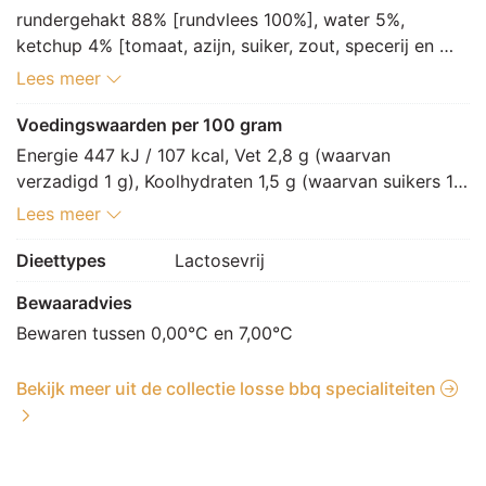
rundergehakt 88% [rundvlees 100%], water 5%, 
ketchup 4% [tomaat, azijn, suiker, zout, specerij en 
kruidenextract (SELDERIJ), specerij], specerij 3% 
Lees meer
[zout, kruiden en specerij [witte peper, paprikapoeder, 
foelie, peterselie, cayennepeper, KORIANDER, 
Voedingswaarden per 100 gram
gemberpoeder, nootmuskaat, kurkuma, kruidnagel, 
Energie 447 kJ / 107 kcal, Vet 2,8 g (waarvan 
knoflookpoeder, tijm], MOSTERDmeel, uigranulaat, 
verzadigd 1 g), Koolhydraten 1,5 g (waarvan suikers 1 
uipoeder, gehydrolyseerd eiwit (SOJA), geroosterd 
g), Vezels 0,3 g, Eiwitten 18,8 g, Zout 1,4 g.
Lees meer
uigranulaat, gebakken ui, pastinaakgranulaat, 
maltodextrine, preigranulaat, paprikaconcentraat, witte 
Dieettypes
Lactosevrij
koolgranulaat, plantaardige olie [palm, zonnebloem], 
Bewaaradvies
paprikagranulaat, TARWEmeel (GLUTEN), gistextract, 
aroma (ui), alcohol, kruidenolie (KORIANDER), 
Bewaren tussen 0,00°C en 7,00°C
antioxidant: E301, voedingszuur: E330], peper, 
zuurteregelaar: E262
Bekijk meer uit de collectie losse bbq specialiteiten