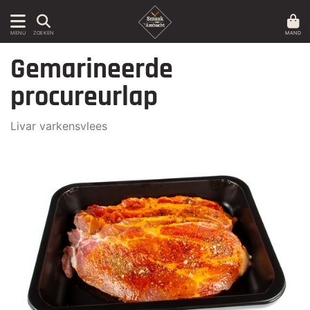
MAND
MENU
ZOEKEN
Gemarineerde
procureurlap
Livar varkensvlees