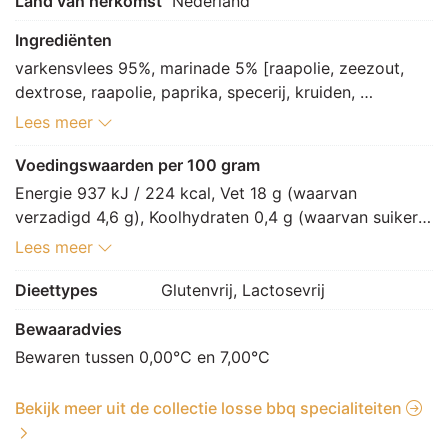
Land van herkomst
Nederland
Ingrediënten
varkensvlees 95%, marinade 5% [raapolie, zeezout, 
dextrose, raapolie, paprika, specerij, kruiden, 
peterselie, suiker, antioxidant: E307]
Lees meer
Voedingswaarden per 100 gram
Energie 937 kJ / 224 kcal, Vet 18 g (waarvan 
verzadigd 4,6 g), Koolhydraten 0,4 g (waarvan suikers 
0,4 g), Vezels 0,1 g, Eiwitten 14,9 g, Zout 0,9 g.
Lees meer
Dieettypes
Glutenvrij, Lactosevrij
Bewaaradvies
Bewaren tussen 0,00°C en 7,00°C
Bekijk meer uit de collectie losse bbq specialiteiten