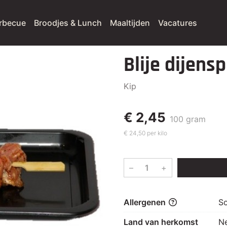
rbecue
Broodjes & Lunch
Maaltijden
Vacatures
Blije dijensp
Kip
€ 2,45
100 gram
€ 24,50 per kilo
–
+
Allergenen
So
Land van herkomst
N