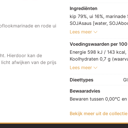
Ingrediënten
kip 79%, ui 16%, marinade 5
SOJAsaus [water, SOJAboon,
oflookmarinade en rode ui
knoflook, kruidenextract]
Lees meer
Voedingswaarden per 100
Energie 598 kJ / 143 kcal, 
t. Hierdoor kan de
Koolhydraten 0,7 g (waarvan
 licht afwijken van de prijs
g, Zout 1,0 g.
Lees meer
Dieettypes
Gl
Bewaaradvies
Bewaren tussen 0,00°C en
Bekijk meer uit de collecti