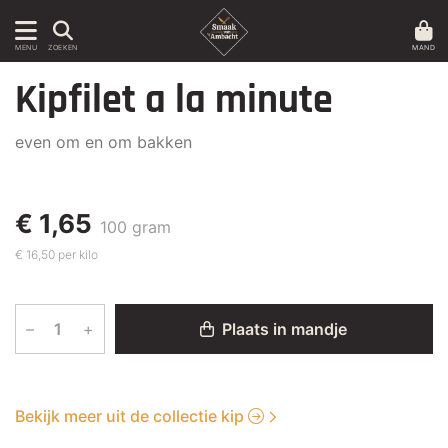
MAND
MENU
ZOEKEN
Kipfilet a la minute
even om en om bakken
€ 1,65
100 gram
€ 16,50 per kilo
–
+
Plaats in mandje
Bekijk meer uit de collectie kip