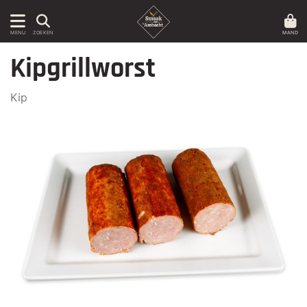
MAND
MENU
ZOEKEN
Kipgrillworst
Kip