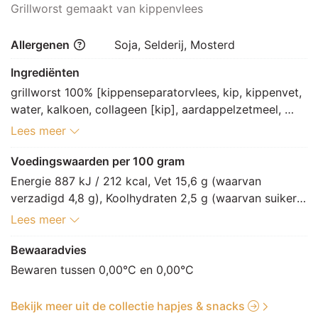
Grillworst gemaakt van kippenvlees
Allergenen
Soja, Selderij, Mosterd
Ingrediënten
grillworst 100% [kippenseparatorvlees, kip, kippenvet, 
water, kalkoen, collageen [kip], aardappelzetmeel, 
zout, specerij, aroma (SOJA), maltodextrine, kruiden 
Lees meer
en specerij, gistextract, SELDERIJ, MOSTERD, 
dextrose, kruidenextract, paprikaextract, 
Voedingswaarden per 100 gram
specerijextract, voedingszuur: E325, emulgator: E451, 
Energie 887 kJ / 212 kcal, Vet 15,6 g (waarvan 
antioxidant: E316, voedingszuur: E330, 
verzadigd 4,8 g), Koolhydraten 2,5 g (waarvan suikers 
conserveermiddel: E250]
0,3 g), Vezels 0 g, Eiwitten 14,9 g, Zout 1,8 g.
Lees meer
Bewaaradvies
Bewaren tussen 0,00°C en 0,00°C
Bekijk meer uit de collectie hapjes & snacks