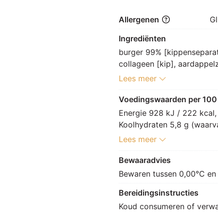
Allergenen
Gl
Ingrediënten
burger 99% [kippenseparato
collageen [kip], aardappel
paprika, glutenvrije TARWE
Lees meer
gistextract, maltodextrine
pastinaak, kool, dextrose, 
Voedingswaarden per 100
paprikaextract, bietextract
Energie 928 kJ / 222 kcal, 
emulgator: E451, voedingsz
Koolhydraten 5,8 g (waarvan
conserveermiddel: E250] (
g, Zout 1,8 g.
Lees meer
peper, dextrose, paprika, k
peterselie, SESAMzaad, kno
Bewaaradvies
Bewaren tussen 0,00°C en
Bereidingsinstructies
Koud consumeren of verwa