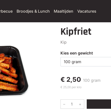
rbecue
Broodjes & Lunch
Maaltijden
Vacatures
Kipfriet
Kip
Kies een gewicht
€ 2,50
100 gram
€ 25,00 per kilo
–
+