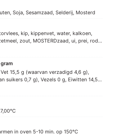
uten, Soja, Sesamzaad, Selderij, Mosterd
rvlees, kip, kippenvet, water, kalkoen, 
zetmeel, zout, MOSTERDzaad, ui, prei, rode 
vezel, aroma (SOJA), kruiden en specerij, 
, MOSTERD, SELDERIJ, wortel, koolzaadolie, 
knoflookpoeder, kurkumaextract, chili, 
 gram
, korianderextract, voedingszuur: E325, 
Vet 15,5 g (waarvan verzadigd 4,6 g), 
uur: E330, antioxidant: E316, 
 suikers 0,7 g), Vezels 0 g, Eiwitten 14,5 
GLUTEN), specerij [zout [zonnebloemolie], 
oriander, MOSTERDzaad, suiker, ui, 
flook, kruiden en specerij]
 7,00°C
rmen in oven 5-10 min. op 150°C